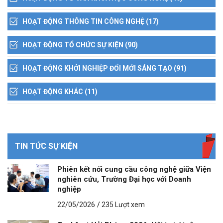
HOẠT ĐỘNG THÔNG TIN CÔNG NGHỆ (17)
HOẠT ĐỘNG TỔ CHỨC SỰ KIỆN (90)
HOẠT ĐỘNG KHỞI NGHIỆP ĐỔI MỚI SÁNG TẠO (91)
HOẠT ĐỘNG KHÁC (11)
TIN TỨC SỰ KIỆN
Phiên kết nối cung cầu công nghệ giữa Viện
nghiên cứu, Trường Đại học với Doanh
nghiệp
22/05/2026
/
235 Lượt xem