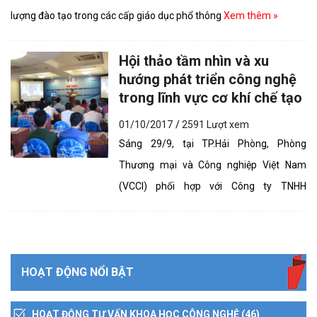
lượng đào tạo trong các cấp giáo dục phổ thông
Xem thêm »
Hội thảo tầm nhìn và xu
hướng phát triển công nghệ
trong lĩnh vực cơ khí chế tạo
01/10/2017
/
2591 Lượt xem
Sáng 29/9, tại TP.Hải Phòng, Phòng
Thương mại và Công nghiệp Việt Nam
(VCCI) phối hợp với Công ty TNHH
Yamazaki Mazak Việt Nam, BLUM-
NOVOTEST và Sàn Giao dịch Công...
Xem
thêm »
HOẠT ĐỘNG NỔI BẬT
HOẠT ĐỘNG TƯ VẤN KHOA HỌC CÔNG NGHỆ (46)