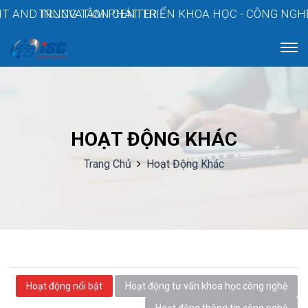
 INNOVATION CENTER
TRUNG TÂM PHÁT TRIỂN KHOA HỌC - CÔNG NGHỆ VÀ ĐỔ
HOẠT ĐỘNG KHÁC
Trang Chủ
Hoạt Động Khác
Hoạt động nổi bật
Hoạt động tư vấn khoa học công nghệ