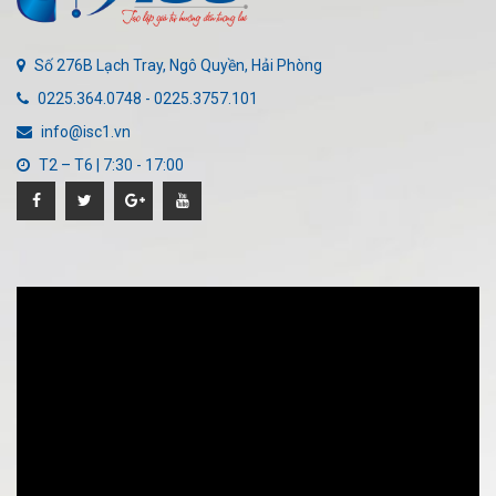
Số 276B Lạch Tray, Ngô Quyền, Hải Phòng
0225.364.0748 - 0225.3757.101
info@isc1.vn
T2 – T6 | 7:30 - 17:00