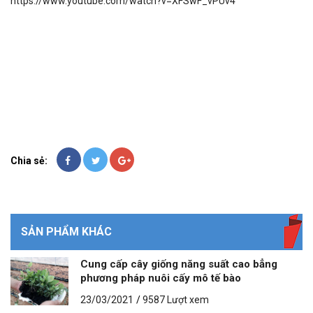
https://www.youtube.com/watch?v=XFSwF_vPUv4
Chia sẻ:
SẢN PHẨM KHÁC
Cung cấp cây giống năng suất cao bẳng
phương pháp nuôi cấy mô tế bào
23/03/2021
/
9587 Lượt xem