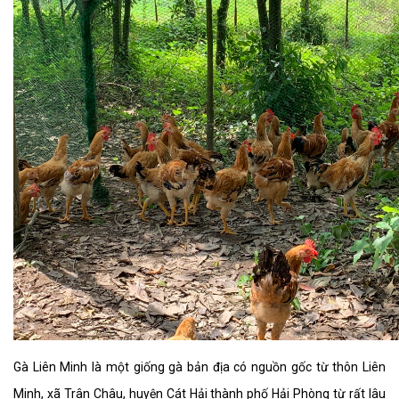
Gà Liên Minh là một giống gà bản địa có nguồn gốc từ thôn Liên
Minh, xã Trân Châu, huyện Cát Hải thành phố Hải Phòng từ rất lâu