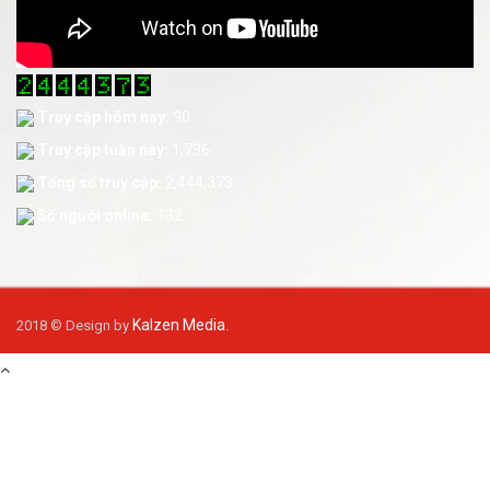
Truy cập hôm nay:
90
Truy cập tuần này:
1,736
Tổng số truy cập:
2,444,373
Số người online:
132
Kalzen Media
2018 © Design by
.