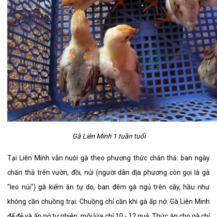
Gà Liên Minh 1 tuần tuổi
Tại Liên Minh vẫn nuôi gà theo phương thức chăn thả: ban ngày
chăn thả trên vườn, đồi, núi (người dân địa phương còn gọi là gà
"leo núi") gà kiếm ăn tự do, ban đêm gà ngủ trên cây, hầu như
không cần chuồng trại. Chuồng chỉ cần khi gà ấp nở. Gà Liên Minh
để đẻ và ấp nở tự nhiên, mỗi lứa chỉ 10 - 12 quả. Thức ăn cho gà chỉ