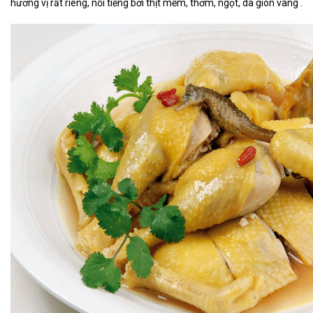
hương vị rất riêng, nổi tiếng bởi thịt mềm, thơm, ngọt, da giòn vàng .