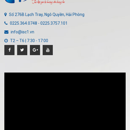
Số 276B Lạch Tray, Ngô Quyền, Hải Phòng
0225.364.0748 - 0225.3757.101
info@isc1.vn
T2 – T6 | 7:30 - 17:00